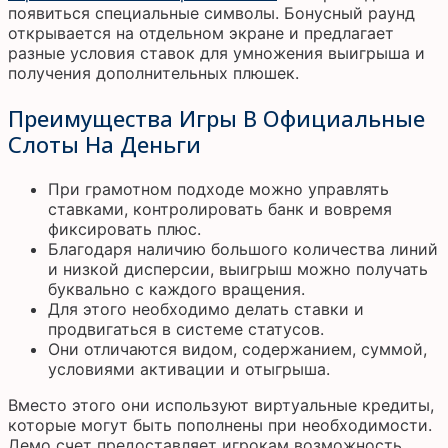
появиться специальные символы. Бонусный раунд
открывается на отдельном экране и предлагает
разные условия ставок для умножения выигрыша и
получения дополнительных плюшек.
Преимущества Игры В Официальные
Слоты На Деньги
При грамотном подходе можно управлять
ставками, контролировать банк и вовремя
фиксировать плюс.
Благодаря наличию большого количества линий
и низкой дисперсии, выигрыш можно получать
буквально с каждого вращения.
Для этого необходимо делать ставки и
продвигаться в системе статусов.
Они отличаются видом, содержанием, суммой,
условиями активации и отыгрыша.
Вместо этого они используют виртуальные кредиты,
которые могут быть пополнены при необходимости.
Демо счет предоставляет игрокам возможность