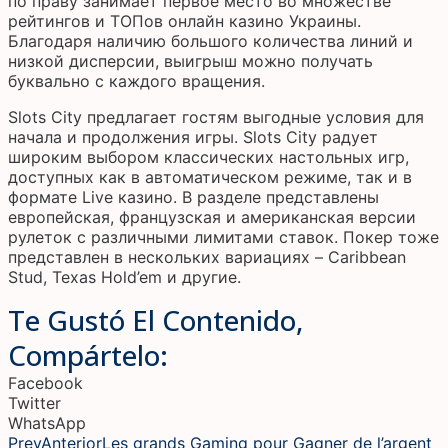
по праву занимает первое место во множестве
рейтингов и ТОПов онлайн казино Украины.
Благодаря наличию большого количества линий и
низкой дисперсии, выигрыш можно получать
буквально с каждого вращения.
Slots City предлагает гостям выгодные условия для
начала и продолжения игры. Slots City радует
широким выбором классических настольных игр,
доступных как в автоматическом режиме, так и в
формате Live казино. В разделе представлены
европейская, французская и американская версии
рулеток с различными лимитами ставок. Покер тоже
представлен в нескольких вариациях – Caribbean
Stud, Texas Hold’em и другие.
Te Gustó El Contenido,
Compártelo:
Facebook
Twitter
WhatsApp
Prev
Anterior
Les grands Gaming pour Gagner de l’argent